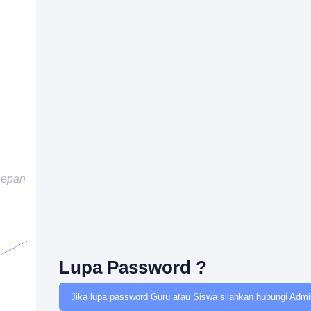
Depan
Lupa Password ?
Jika lupa password Guru atau Siswa silahkan hubungi Admin