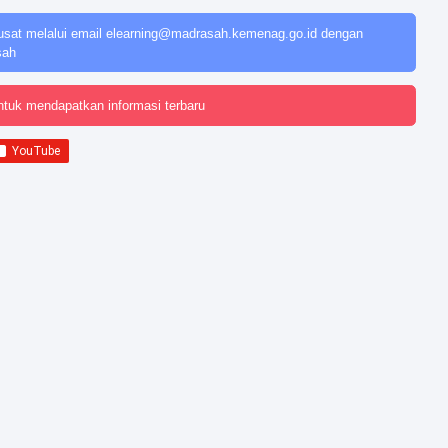
usat melalui email
elearning@madrasah.kemenag.go.id
dengan
sah
ntuk mendapatkan informasi terbaru