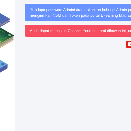
Jika lupa password Administrator silahkan hubungi Admin p
mengirimkan NSM dan Token pada portal E-learning Madra
Anda dapat mengikuti Channel Youtube kami dibawah ini, u